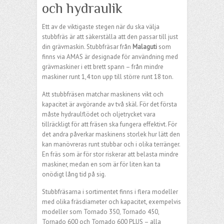
och hydraulik
Ett av de viktigaste stegen när du ska välja
stubbfräs är att säkerställa att den passar till just
din grävmaskin. Stubbfräsar från
Malaguti
som
finns via AMAS är designade för användning med
grävmaskiner i ett brett spann – från mindre
maskiner runt 1,4 ton upp till större runt 18 ton.
Att stubbfräsen matchar maskinens vikt och
kapacitet är avgörande av två skäl. För det första
måste hydraulflödet och oljetrycket vara
tillräckligt för att fräsen ska fungera effektivt. För
det andra påverkar maskinens storlek hur lätt den
kan manövreras runt stubbar och i olika terränger.
En fräs som är för stor riskerar att belasta mindre
maskiner, medan en som är för liten kan ta
onödigt lång tid på sig.
Stubbfräsarna i sortimentet finns i flera modeller
med olika fräsdiameter och kapacitet, exempelvis
modeller som Tornado 350, Tornado 450,
Tornado 600 och Tornado 600 PLUS – alla