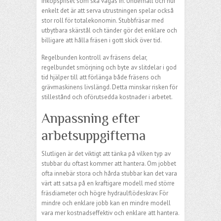
inköpspriset som ska vägas in. Underhåll och hur
enkelt det är att serva utrustningen spelar också
stor roll för totalekonomin. Stubbfräsar med
utbytbara skärstål och tänder gör det enklare och
billigare att hålla fräsen i gott skick över tid.
Regelbunden kontroll av fräsens delar,
regelbundet smörjning och byte av slitdelar i god
tid hjälper till att förlänga både fräsens och
grävmaskinens livslängd. Detta minskar risken för
stillestånd och oförutsedda kostnader i arbetet.
Anpassning efter
arbetsuppgifterna
Slutligen är det viktigt att tänka på vilken typ av
stubbar du oftast kommer att hantera. Om jobbet
ofta innebär stora och hårda stubbar kan det vara
värt att satsa på en kraftigare modell med större
fräsdiameter och högre hydraulflödeskrav. För
mindre och enklare jobb kan en mindre modell
vara mer kostnadseffektiv och enklare att hantera.